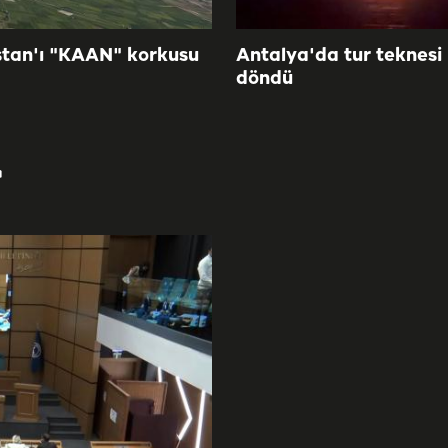
tan'ı "KAAN" korkusu
Antalya'da tur teknesi
döndü
r