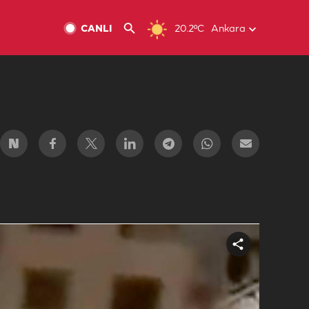
CANLI
20.2ºC
Ankara
Share
video