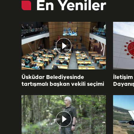
En Yeniler
Üsküdar Belediyesinde
İletişim
tartışmalı başkan vekili seçimi
Dayanı