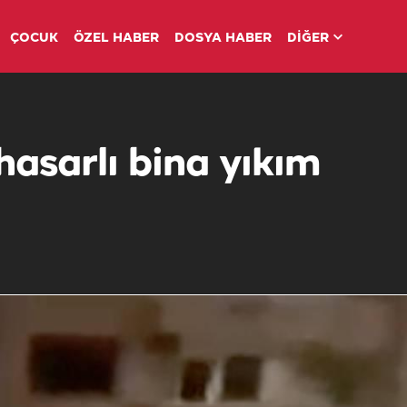
ÇOCUK
ÖZEL HABER
DOSYA HABER
DİĞER
hasarlı bina yıkım