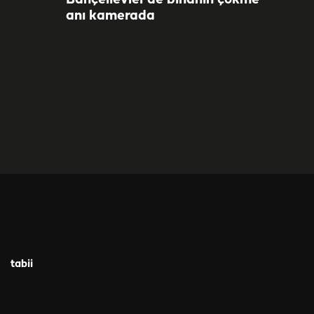
Bahçelievler’de binanın çökme
anı kamerada
tabii