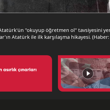
. Atatürk'ün "okuyup öğretmen ol" tavsiyesini yeri
r'ın Atatürk ile ilk karşılaşma hikayesi. (Habe
asırlık çınarları