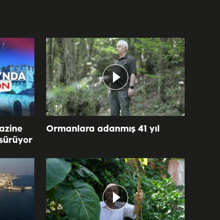
azine
Ormanlara adanmış 41 yıl
 sürüyor