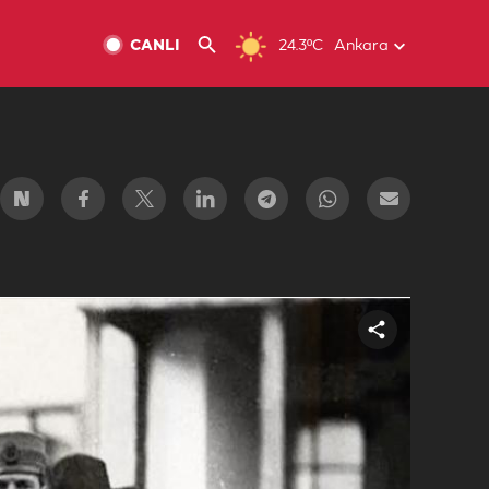
CANLI
24.3ºC
Ankara
Share
video