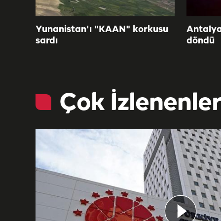
Yunanistan'ı "KAAN" korkusu
Antalya
sardı
döndü
Çok İzlenenle