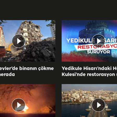
evler’de binanın çökme
Yedikule Hisarı’ndaki H
merada
Kulesi’nde restorasyon