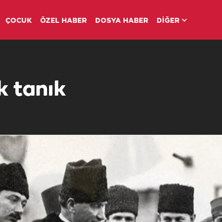
ÇOCUK
ÖZEL HABER
DOSYA HABER
DİĞER
k tanık