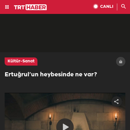
CANLI
Kültür-Sanat
Ertuğrul’un heybesinde ne var?
Share
video