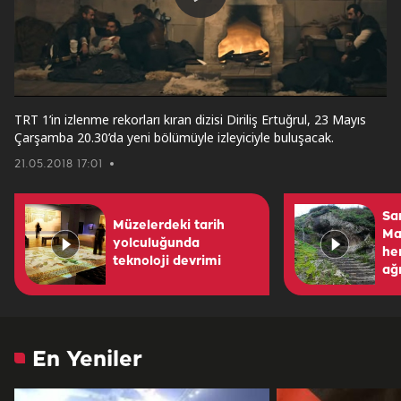
Play
Video
TRT 1’in izlenme rekorları kıran dizisi Diriliş Ertuğrul, 23 Mayıs
Çarşamba 20.30’da yeni bölümüyle izleyiciyle buluşacak.
21.05.2018 17:01
Sa
Müzelerdeki tarih
Ma
yolculuğunda
he
teknoloji devrimi
ağı
En Yeniler