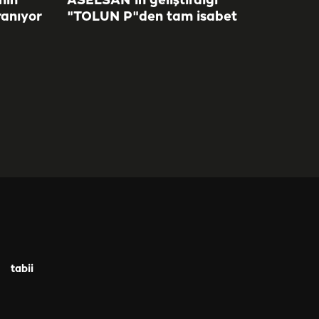
nin
ASELSAN'ın geliştirdiği
anıyor
"TOLUN P"den tam isabet
tabii