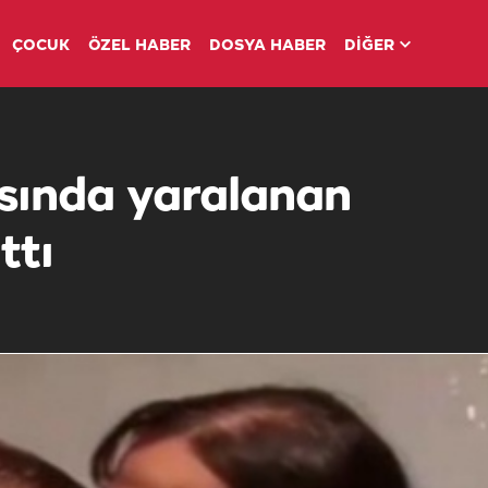
ÇOCUK
ÖZEL HABER
DOSYA HABER
DİĞER
ısında yaralanan
ttı