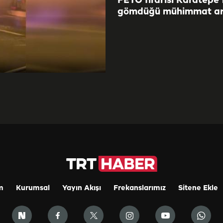
FETÖ firarisi Karatepe'
gömdüğü mühimmat ar
m
Kurumsal
Yayın Akışı
Frekanslarımız
Sitene Ekle