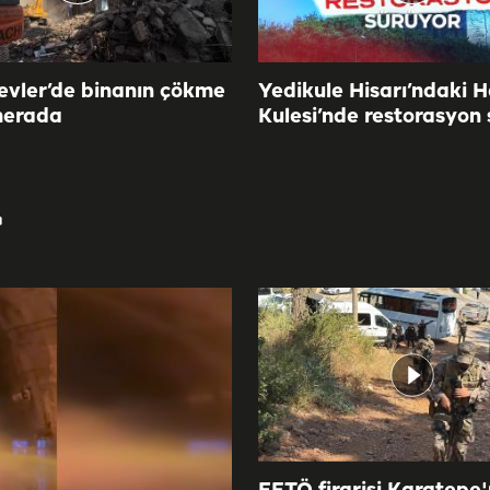
evler’de binanın çökme
Yedikule Hisarı’ndaki H
merada
Kulesi’nde restorasyon
r