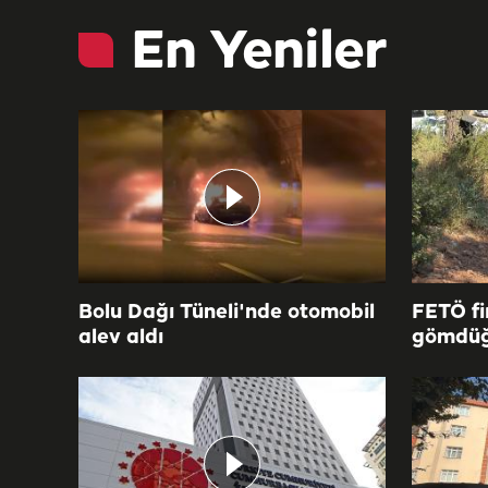
En Yeniler
Bolu Dağı Tüneli'nde otomobil
FETÖ fi
alev aldı
gömdüğ