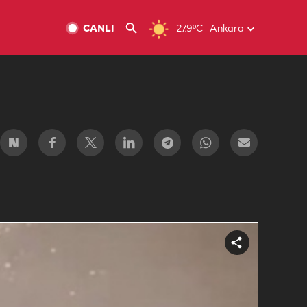
CANLI
27.9ºC
Ankara
Share
video