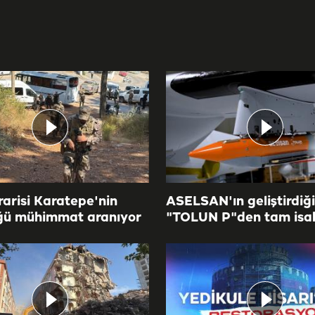
rarisi Karatepe'nin
ASELSAN'ın geliştirdiği
ü mühimmat aranıyor
"TOLUN P"den tam isa