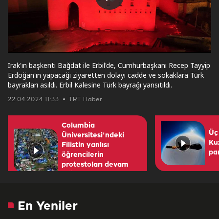
Play
Video
Irak'ın başkenti Bağdat ile Erbil'de, Cumhurbaşkanı Recep Tayyip
Erdoğan'ın yapacağı ziyaretten dolayı cadde ve sokaklara Türk
bayrakları asıldı. Erbil Kalesine Türk bayrağı yansıtıldı.
22.04.2024 11:33
TRT Haber
Columbia
Üç
Üniversitesi'ndeki
Ku
Filistin yanlısı
pa
öğrencilerin
protestoları devam
ediyor
En Yeniler