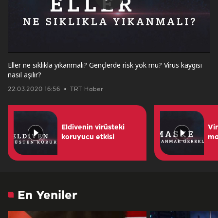
Play
Video
Eller ne sıklıkla yıkanmalı? Gençlerde risk yok mu? Virüs kaygısı
nasıl aşılır?
22.03.2020 16:56
TRT Haber
Eldivenin virüsteki
Vi
koruyucu etkisi
ma
En Yeniler