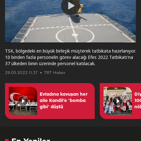
Play
Video
TSK, bölgedeki en büyük birleşik müşterek tatbikata hazırlanıyor.
10 binden fazla personelin görev alacağı Efes 2022 Tatbikatı'na
37 ülkeden binin üzerinde personel katılacak.
29.05.2022 11:37
TRT Haber
Evladına kavuşan her
Di
aile Kandil’e 'bomba
10
gibi' düştü
nö