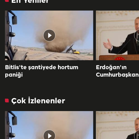
En Yeniler
Bitlis'te şantiyede hortum
Erdoğan'ın
paniği
Cumhurbaşkanlı
Çok İzlenenler