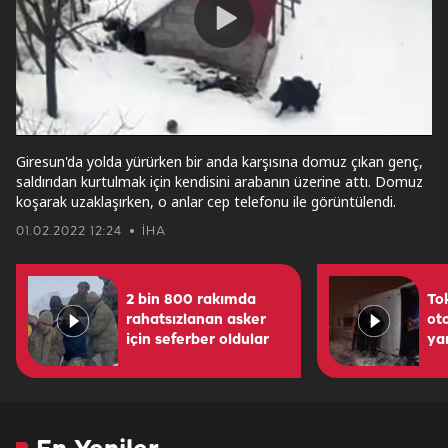
Play
Video
Giresun'da yolda yürürken bir anda karşısına domuz çıkan genç,
saldırıdan kurtulmak için kendisini arabanın üzerine attı. Domuz
koşarak uzaklaşırken, o anlar cep telefonu ile görüntülendi.
01.02.2022 12:24
İHA
2 bin 800 rakımda
To
rahatsızlanan asker
oto
için seferber oldular
yar