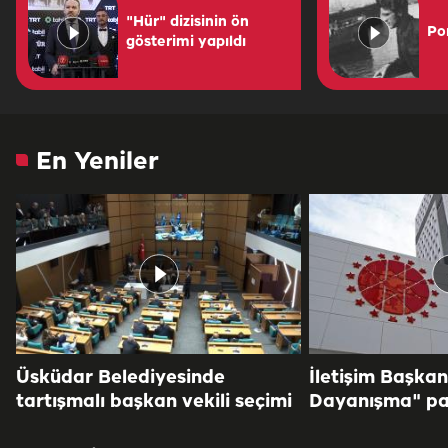
"Hür" dizisinin ön
Por
gösterimi yapıldı
En Yeniler
Üsküdar Belediyesinde
İletişim Başkan
tartışmalı başkan vekili seçimi
Dayanışma" pa