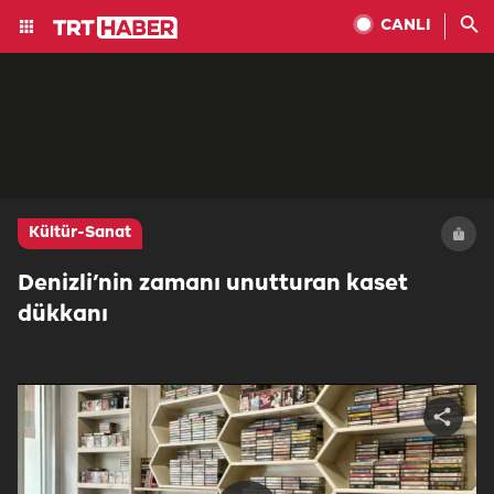
CANLI
Kültür-Sanat
Denizli’nin zamanı unutturan kaset
dükkanı
Share
video