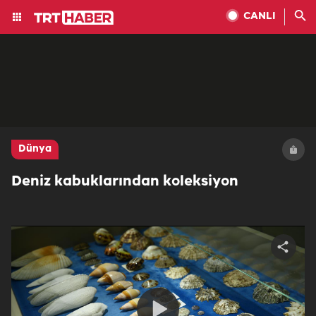
CANLI
Dünya
Deniz kabuklarından koleksiyon
Share
video