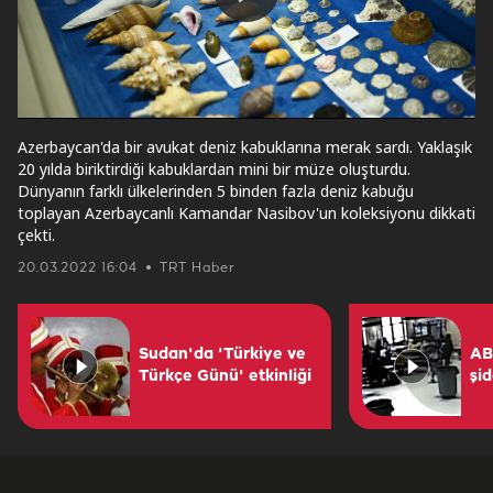
Play
Video
Azerbaycan'da bir avukat deniz kabuklarına merak sardı. Yaklaşık
20 yılda biriktirdiği kabuklardan mini bir müze oluşturdu.
Dünyanın farklı ülkelerinden 5 binden fazla deniz kabuğu
toplayan Azerbaycanlı Kamandar Nasibov'un koleksiyonu dikkati
çekti.
20.03.2022 16:04
TRT Haber
Sudan'da 'Türkiye ve
AB
Türkçe Günü' etkinliği
şid