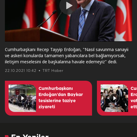
Play
Video
Cumhurbaşkanı Recep Tayyip Erdoğan, "Nasıl savunma sanayii
ve askeri konularda tamamen yabancılara bel bağlamıyorsak,
iletişim meselesini de başkalarına havale edemeyiz" dedi.
22.10.2021 10:42
TRT Haber
Cumhurbaşkanı
Cu
Erdoğan’dan Baykar
Er
tesislerine taziye
va
ziyareti
ett