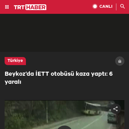
CANLI
Türkiye
Beykoz’da İETT otobüsü kaza yaptı: 6
yaralı
Share
video