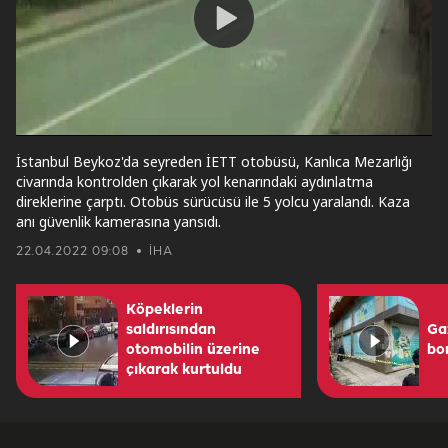
Play
Video
İstanbul Beykoz'da seyreden İETT otobüsü, Kanlıca Mezarlığı
civarında kontrolden çıkarak yol kenarındaki aydınlatma
direklerine çarptı. Otobüs sürücüsü ile 5 yolcu yaralandı. Kaza
anı güvenlik kamerasına yansıdı.
22.04.2022 09:08
İHA
Köpeklerin
saldırısından
Ga
otomobilin üzerine
bo
çıkarak kurtuldu