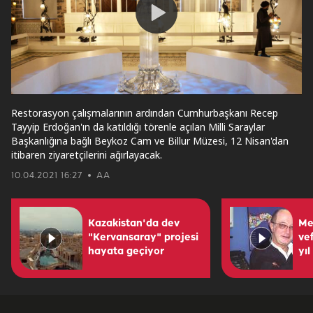
Play
Video
Restorasyon çalışmalarının ardından Cumhurbaşkanı Recep
Tayyip Erdoğan'ın da katıldığı törenle açılan Milli Saraylar
Başkanlığına bağlı Beykoz Cam ve Billur Müzesi, 12 Nisan'dan
itibaren ziyaretçilerini ağırlayacak.
10.04.2021 16:27
AA
Kazakistan'da dev
Mel
"Kervansaray" projesi
ve
hayata geçiyor
yıl