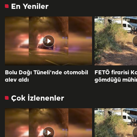
En Yeniler
Bolu Dağı Tüneli'nde otomobil
FETÖ firarisi K
alev aldı
gömdüğü mühi
Çok İzlenenler