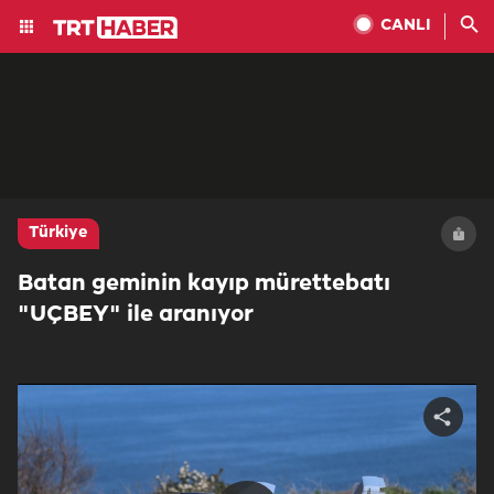
CANLI
Türkiye
Batan geminin kayıp mürettebatı
"UÇBEY" ile aranıyor
Share
video