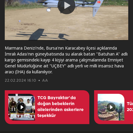
Play
Video
Marmara Denizi'nde, Bursa'nın Karacabey ilçesi açıklarında
İmralı Adası'nın güneybatısında su alarak batan "Batuhan A" adlı
kargo gemisindeki kayıp 4 kişiyi arama çalışmalarında Emniyet
Genel Müdürlüğüne ait "UÇBEY" adlı yerli ve milli insansız hava
aracı (İHA) da kullanılıyor.
22.02.2024 16:10
AA
TCG Bayraktar'da
doğan bebeklerin
Tür
ailelerinden askerlere
202
teşekkür