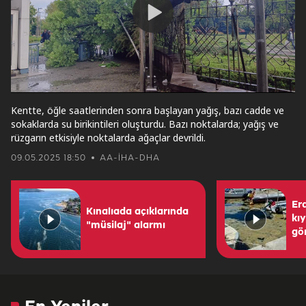
Play
Video
Kentte, öğle saatlerinden sonra başlayan yağış, bazı cadde ve
sokaklarda su birikintileri oluşturdu. Bazı noktalarda; yağış ve
rüzgarın etkisiyle noktalarda ağaçlar devrildi.
09.05.2025 18:50
AA-İHA-DHA
Er
Kınalıada açıklarında
kıy
"müsilaj" alarmı
gö