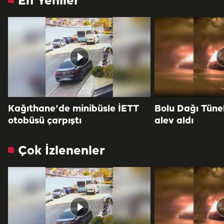
En Yeniler
Kağıthane'de minibüsle İETT
Bolu Dağı Tüne
otobüsü çarpıştı
alev aldı
Çok İzlenenler