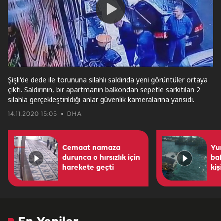
Play
Video
Şişli'de dede ile torununa silahlı saldırıda yeni görüntüler ortaya
çıktı. Saldırının, bir apartmanın balkondan sepetle sarkıtılan 2
silahla gerçekleştirildiği anlar güvenlik kameralarına yansıdı.
14.11.2020 15:05
DHA
Cemaat namaza
Yu
durunca o hırsızlık için
bal
harekete geçti
kiş