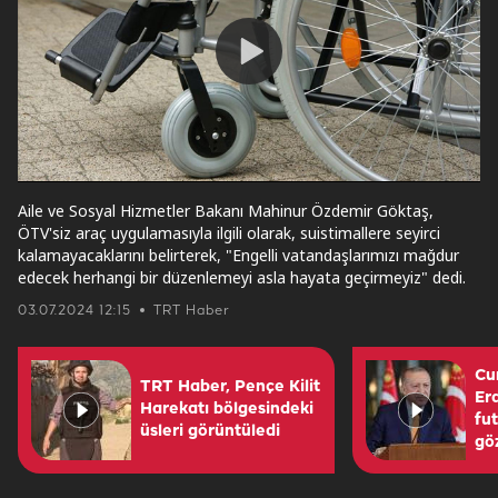
Play
Video
Aile ve Sosyal Hizmetler Bakanı Mahinur Özdemir Göktaş,
ÖTV'siz araç uygulamasıyla ilgili olarak, suistimallere seyirci
kalamayacaklarını belirterek, "Engelli vatandaşlarımızı mağdur
edecek herhangi bir düzenlemeyi asla hayata geçirmeyiz" dedi.
03.07.2024 12:15
TRT Haber
Cu
TRT Haber, Pençe Kilit
Er
Harekatı bölgesindeki
fu
üsleri görüntüledi
gö