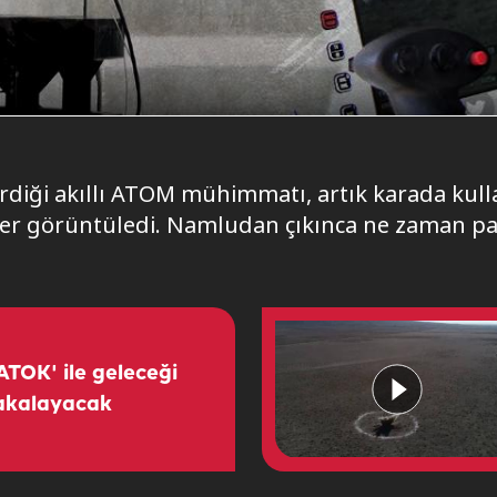
irdiği akıllı ATOM mühimmatı, artık karada kul
r görüntüledi. Namludan çıkınca ne zaman pa
TOK' ile geleceği
akalayacak