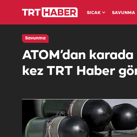
SICAK
SAVUNMA
Savunma
ATOM’dan karada da
kez TRT Haber gör