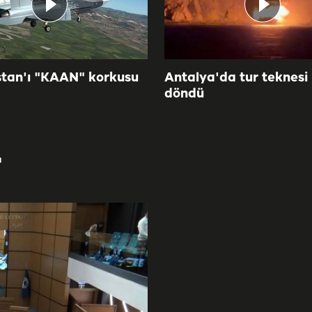
tan'ı "KAAN" korkusu
Antalya'da tur teknesi
döndü
r