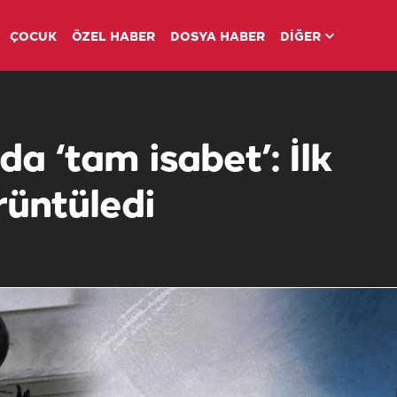
ÇOCUK
ÖZEL HABER
DOSYA HABER
DİĞER
 ‘tam isabet’: İlk
üntüledi