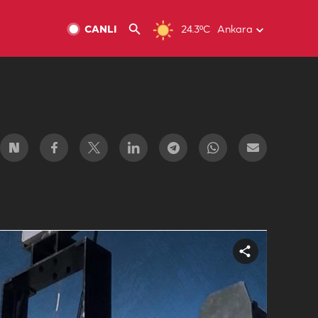
CANLI
24.3ºC
Ankara
Share
video