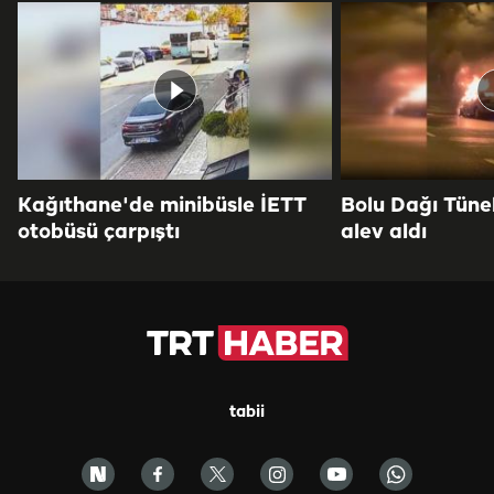
Kağıthane'de minibüsle İETT
Bolu Dağı Tüne
otobüsü çarpıştı
alev aldı
tabii