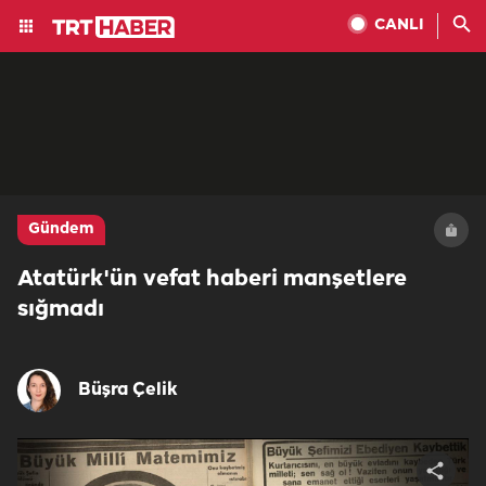
CANLI
Gündem
Atatürk'ün vefat haberi manşetlere
sığmadı
Büşra Çelik
Share