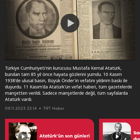
video
Play
Video
Türkiye Cumhuriyeti'nin kurucusu Mustafa Kemal Atatürk,
bundan tam 85 yıl önce hayata gözlerini yumdu. 10 Kasım
1938'de ulusal basın, Büyük Önder'in vefatını yıldırım baskı ile
duyurdu. 11 Kasım'da Atatürk'ün vefat haberi, tüm gazetelerde
manşetten verildi. Sadece manşetlerde değil, tüm sayfalarda
Atatürk vardı.
09.11.2023 22:14
TRT Haber
Sa
Atatürk'ün son günleri
dur