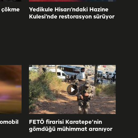
n çökme
Yedikule Hisarı’ndaki Hazine
Kulesi’nde restorasyon sürüyor
tomobil
FETÖ firarisi Karatepe'nin
gömdüğü mühimmat aranıyor