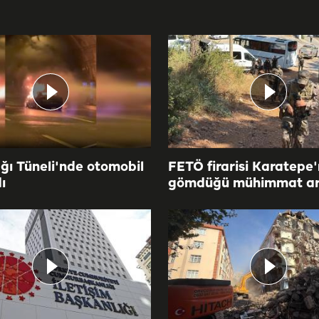
ğı Tüneli'nde otomobil
FETÖ firarisi Karatepe'
ı
gömdüğü mühimmat ar