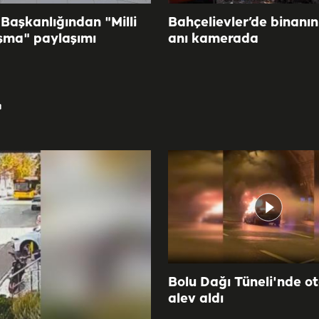
 Başkanlığından "Milli
Bahçelievler’de binanı
şma" paylaşımı
anı kamerada
r
Bolu Dağı Tüneli'nde o
alev aldı