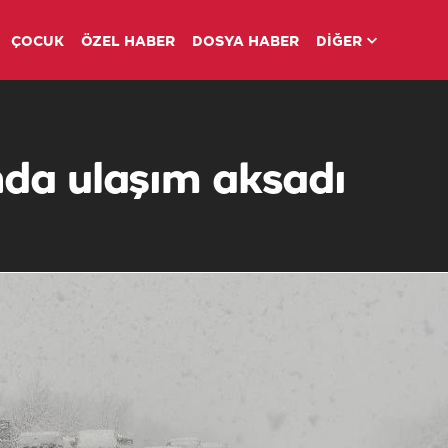
ÇOCUK
ÖZEL HABER
DOSYA HABER
DİĞER
da ulaşım aksadı