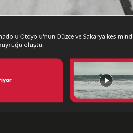
e Anadolu Otoyolu'nun Düzce ve Sakarya kesimind
kuyruğu oluştu.
riyor