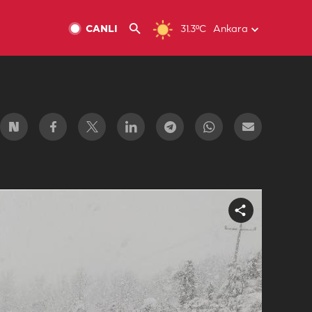
CANLI
31.3ºC
Ankara
Share
video