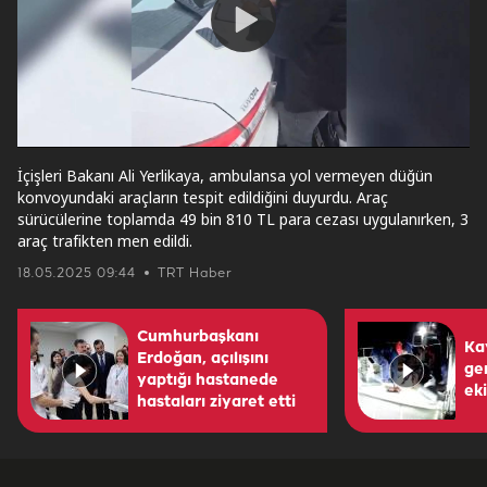
Play
Video
İçişleri Bakanı Ali Yerlikaya, ambulansa yol vermeyen düğün
konvoyundaki araçların tespit edildiğini duyurdu. Araç
sürücülerine toplamda 49 bin 810 TL para cezası uygulanırken, 3
araç trafikten men edildi.
18.05.2025 09:44
TRT Haber
Cumhurbaşkanı
Ka
Erdoğan, açılışını
gen
yaptığı hastanede
eki
hastaları ziyaret etti