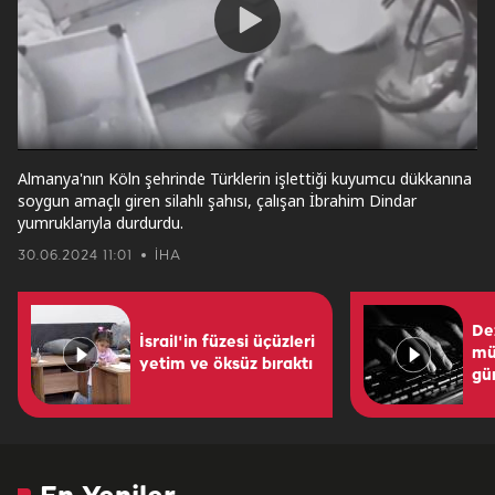
Play
Video
Almanya'nın Köln şehrinde Türklerin işlettiği kuyumcu dükkanına
soygun amaçlı giren silahlı şahısı, çalışan İbrahim Dindar
yumruklarıyla durdurdu.
30.06.2024 11:01
İHA
De
İsrail'in füzesi üçüzleri
mü
yetim ve öksüz bıraktı
gü