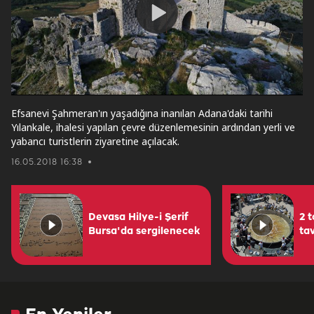
Play
Video
Efsanevi Şahmeran'ın yaşadığına inanılan Adana'daki tarihi
Yılankale, ihalesi yapılan çevre düzenlemesinin ardından yerli ve
yabancı turistlerin ziyaretine açılacak.
16.05.2018 16:38
Devasa Hilye-i Şerif
2 
Bursa'da sergilenecek
ta