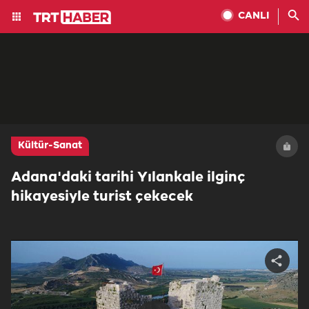
CANLI
Kültür-Sanat
Adana'daki tarihi Yılankale ilginç
hikayesiyle turist çekecek
Share
video