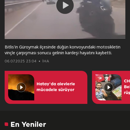
Play
Video
Bitlis'in Güroymak ilçesinde düğün konvoyundaki motosikletin
vinçle çarpışması sonucu gelinin kardeşi hayatını kaybetti.
06.07.2025 23:04
İHA
CH
Hatay'da alevlerle
Be
mücadele sürüyor
rü
En Yeniler