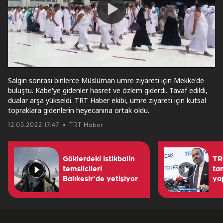
Play
Video
Salgın sonrası binlerce Müslüman umre ziyareti için Mekke'de
buluştu. Kabe'ye gidenler hasret ve özlem giderdi. Tavaf edildi,
dualar arşa yükseldi. TRT Haber ekibi, umre ziyareti için kutsal
topraklara gidenlerin heyecanına ortak oldu.
12.05.2022 17:47
TRT Haber
Göklerdeki istikbalin
TR
temsilcileri
ta
Balıkesir'de yetişiyor
yap