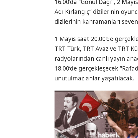
16.00’da “Gönül Dağı”, 2 May
Adı Kırlangıç” dizilerinin oyun
dizilerinin kahramanları sevenl
1 Mayıs saat 20.00’de gerçekl
TRT Türk, TRT Avaz ve TRT Kü
radyolarından canlı yayınlana
18.00’de gerçekleşecek “Rafada
unutulmaz anlar yaşatılacak.