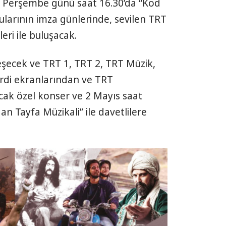
ıs Perşembe günü saat 16.30’da “Kod
cularının imza günlerinde, sevilen TRT
eri ile buluşacak.
eşecek ve TRT 1, TRT 2, TRT Müzik,
rdi ekranlarından ve TRT
cak özel konser ve 2 Mayıs saat
n Tayfa Müzikali” ile davetlilere