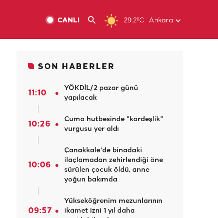
CANLI
29.2ºC
Ankara
SON HABERLER
YÖKDİL/2 pazar günü
11:10
yapılacak
Cuma hutbesinde "kardeşlik"
10:26
vurgusu yer aldı
Çanakkale'de binadaki
ilaçlamadan zehirlendiği öne
10:06
sürülen çocuk öldü, anne
yoğun bakımda
Yükseköğrenim mezunlarının
09:57
ikamet izni 1 yıl daha