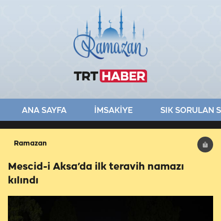
ANA SAYFA
İMSAKİYE
SIK SORULAN 
Ramazan
Mescid-i Aksa’da ilk teravih namazı
kılındı