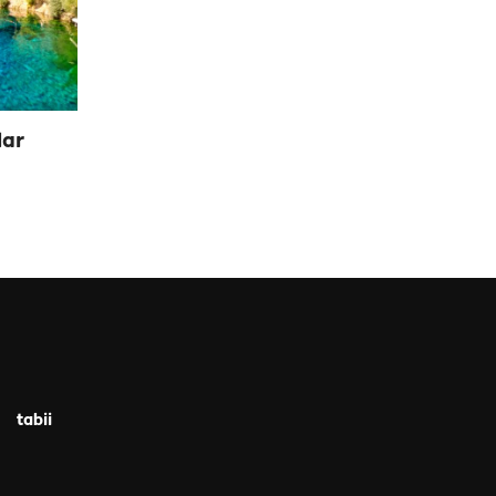
lar
tabii