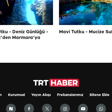
tku - Deniz Günlüğü -
Mavi Tutku - Mucize Su
z'den Marmara'ya
m
Kurumsal
Yayın Akışı
Frekanslarımız
Sitene Ekle