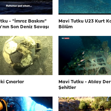
tku - "İmroz Baskını"
Mavi Tutku U23 Kurt Ka
'nın Son Deniz Savaşı
Bölüm
ki Çınarlar
Mavi Tutku - Atılay Der
Şehitler