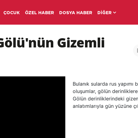
ÇOCUK
ÖZEL HABER
DOSYA HABER
DİĞER
Gölü'nün Gizemli
Bulanık sularda rus yapımı 
oluşumlar, gölün derinliklere
Gölün derinliklerindeki gizem
anlatımlarıyla gün yüzüne çık