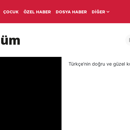
ÇOCUK
ÖZEL HABER
DOSYA HABER
DİĞER
ölüm
Türkçe’nin doğru ve güzel kul