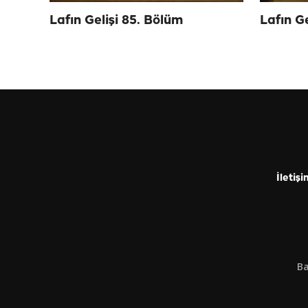
Lafın Gelişi 85. Bölüm
Lafın G
İletişi
Ba