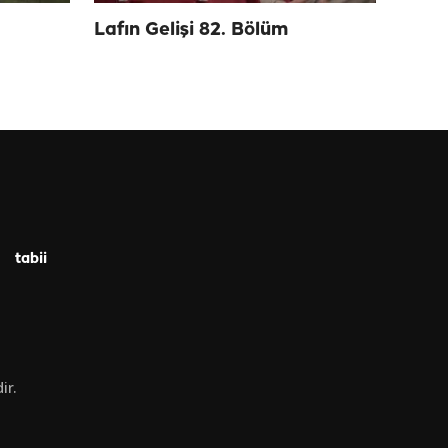
Lafın Gelişi 82. Bölüm
tabii
ir.