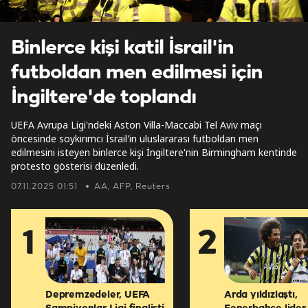
Binlerce kişi katil İsrail'in
futboldan men edilmesi için
İngiltere'de toplandı
UEFA Avrupa Ligi'ndeki Aston Villa-Maccabi Tel Aviv maçı
öncesinde soykırımcı İsrail'in uluslararası futboldan men
edilmesini isteyen binlerce kişi İngiltere'nin Birmingham kentinde
protesto gösterisi düzenledi.
07.11.2025 01:51
AA, AFP, Reuters
1
2
Depremzedeler, UEFA
Arda yıldızlaştı,