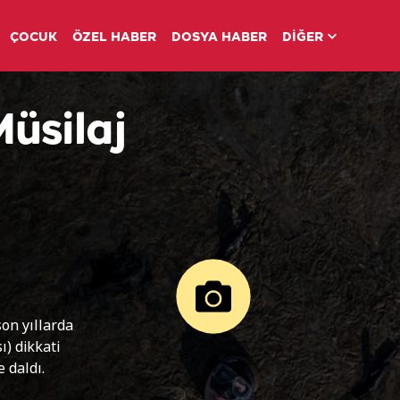
ÇOCUK
ÖZEL HABER
DOSYA HABER
DİĞER
Müsilaj
on yıllarda
ı) dikkati
t
 daldı.