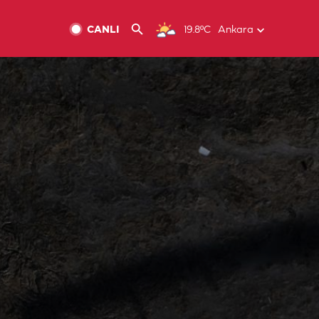
CANLI
19.8ºC
Ankara