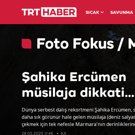
SICAK
SAVUNMA
Foto Fokus / 
Şahika Ercümen
müsilaja dikkati
çekmek için
Dünya serbest dalış rekortmeni Şahika Ercümen, s
daha sık görünür hale gelen müsilaja (deniz salyas
Marmara'ya umu
çekmek için tek nefesle Marmara'nın derinliklerine
28.05.2025 11:46
AA