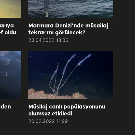
sarıya
Marmara Denizi'nde müsailaj
ef oldu
tekrar mı görülecek?
23.04.2022 13:36
iden
Müsilaj canlı popülasyonunu
olumsuz etkiledi
20.02.2022 11:29