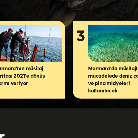
3
rmara'nın müsilaj
Marmara'da müsilajl
ritası 2021'e dönüş
mücadelede deniz ça
armı veriyor
ve pina midyeleri
kullanılacak
r