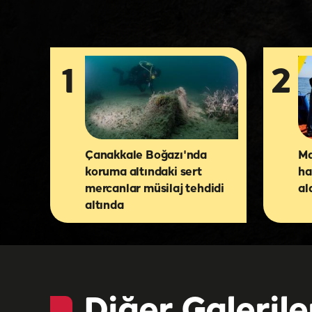
dalışı yaptı
1
2
Çanakkale Boğazı'nda
Ma
koruma altındaki sert
ha
mercanlar müsilaj tehdidi
al
altında
Diğer Galerile