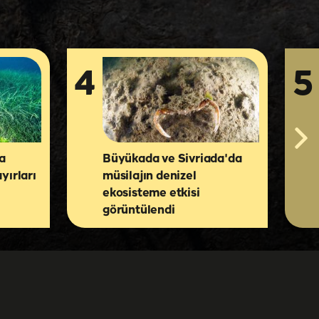
4
5
a
Büyükada ve Sivriada'da
yırları
müsilajın denizel
ekosisteme etkisi
görüntülendi