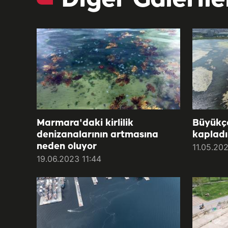
Marmara'daki kirlilik
Büyükç
denizanalarının artmasına
kapladı
neden oluyor
11.05.20
19.06.2023 11:44