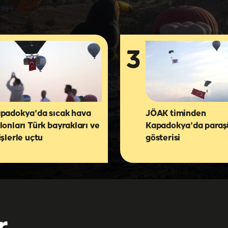
3
padokya'da sıcak hava
JÖAK timinden
lonları Türk bayrakları ve
Kapadokya'da paraş
işlerle uçtu
gösterisi
r