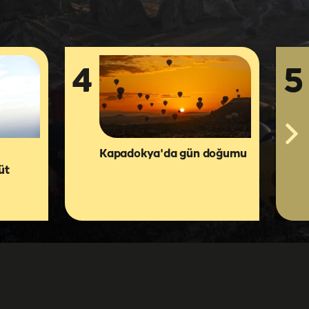
4
5
Kapadokya'da gün doğumu
üt