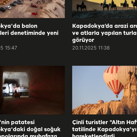
kya'da balon
Kapadokya’da arazi ara
tleri denetiminde yeni
ve atlarla yapılan turlar
görüyor
25 15:47
20.11.2025 11:38
'nin patatesi
Çinli turistler "Altın Ha
kya'daki doğal soğuk
tatilinde Kapadokya'yı
epolarında muhafaza
hareketlendirdi