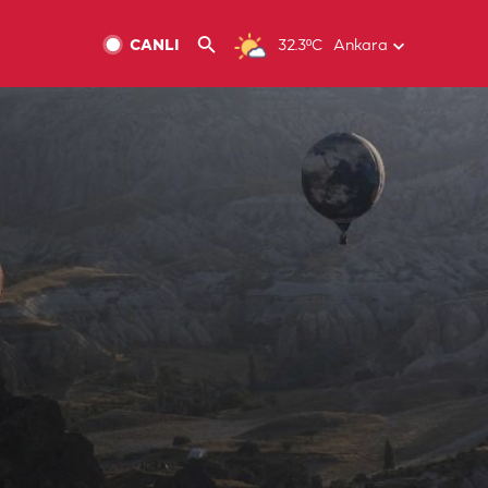
CANLI
32.3ºC
Ankara