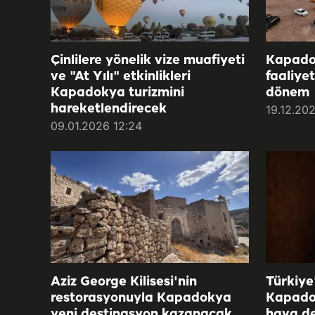
Çinlilere yönelik vize muafiyeti
Kapado
ve "At Yılı" etkinlikleri
faaliye
Kapadokya turizmini
dönem
hareketlendirecek
19.12.20
09.01.2026 12:24
Aziz George Kilisesi'nin
Türkiye
restorasyonuyla Kapadokya
Kapado
yeni destinasyon kazanacak
hava d