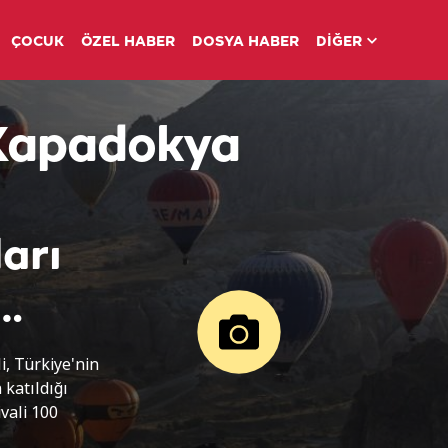
ÇOCUK
ÖZEL HABER
DOSYA HABER
DİĞER
 Kapadokya
arı
, Türkiye'nin
 katıldığı
vali 100