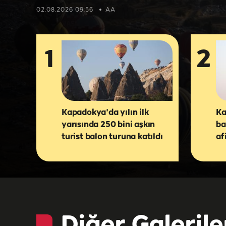
02.08.2026 09:56
AA
1
2
Kapadokya'da yılın ilk
Ka
yarısında 250 bini aşkın
ba
turist balon turuna katıldı
af
Diğer Galerile