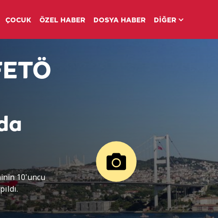
ÇOCUK
ÖZEL HABER
DOSYA HABER
DİĞER
 FETÖ
nda
inin 10'uncu
pıldı.