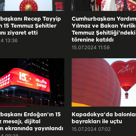
başkanı Recep Tayyip
Cumhurbaşkanı Yardımc
 15 Temmuz Şehitler
Yılmaz ve Bakan Yerlik
ı ziyaret etti
Temmuz Şehitliği'ndek
törenine katıldı
24 13:36
15.07.2024 11:59
aşkanı Erdoğan'ın 15
Kapadokya'da balonla
mesajı, dijital
bayrakları ile uçtu
m ekranında yayınlandı
15.07.2024 07:02