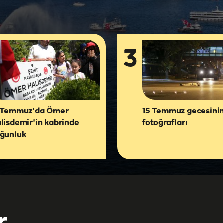
3
 Temmuz'da Ömer
15 Temmuz gecesini
lisdemir'in kabrinde
fotoğrafları
ğunluk
r