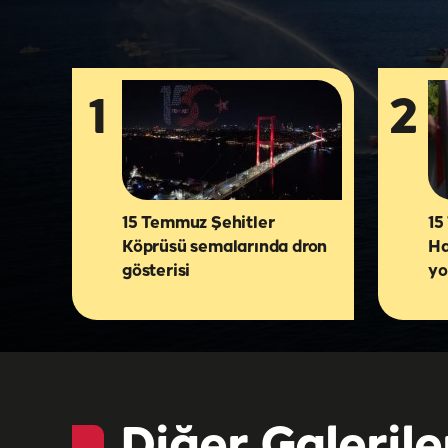
1
2
15 Temmuz Şehitler
15
Köprüsü semalarında dron
Ha
gösterisi
yo
Diğer Galerile