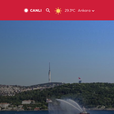
CANLI
29.3ºC
Ankara