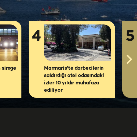
4
5
n simge
Marmaris'te darbecilerin
saldırdığı otel odasındaki
izler 10 yıldır muhafaza
ediliyor