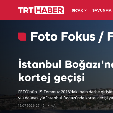
SICAK
SAVUNMA
Foto Fokus /
İstanbul Boğazı'
kortej geçişi
FETÖ'nün 15 Temmuz 2016'daki hain darbe girişim
yılı dolayısıyla İstanbul Boğazı'nda kortej geçişi ya
15.07.2026 23:49
AA