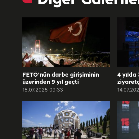
FETÖ'nün darbe girişiminin
4 yılda
üzerinden 9 yıl geçti
ziyaretç
15.07.2025 09:33
14.07.20