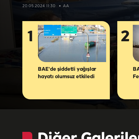
ediyor
20.05.2024 11:30
AA
1
2
BAE'de şiddetli yağışlar
BA
hayatı olumsuz etkiledi
Fe
Diğer Galerile