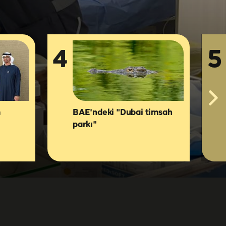
4
5
m
BAE'ndeki "Dubai timsah
parkı"