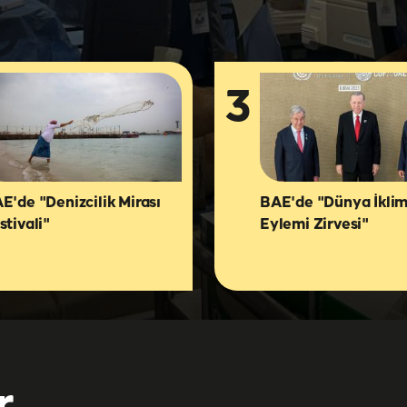
3
E'de "Denizcilik Mirası
BAE'de "Dünya İkli
stivali"
Eylemi Zirvesi"
r