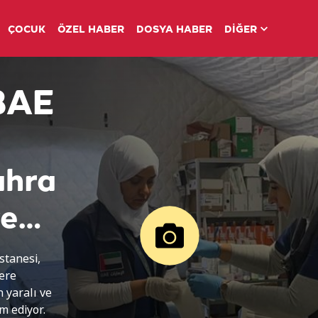
ÇOCUK
ÖZEL HABER
DOSYA HABER
DİĞER
 BAE
ahra
ve
stanesi,
lere
 yaralı ve
m ediyor.