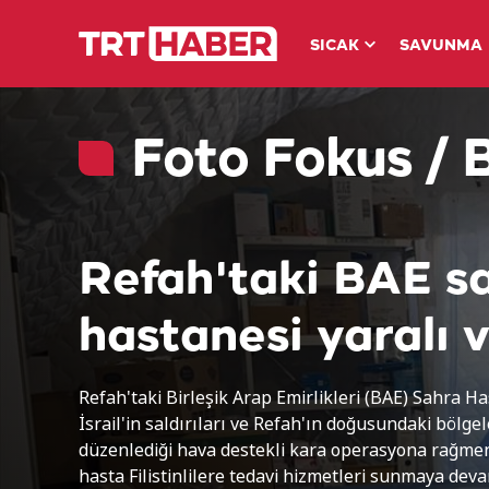
SICAK
SAVUNMA
Foto Fokus /
Refah'taki BAE s
hastanesi yaralı 
hastalara hizmet
Refah'taki Birleşik Arap Emirlikleri (BAE) Sahra Ha
İsrail'in saldırıları ve Refah'ın doğusundaki bölge
vermeye devam
düzenlediği hava destekli kara operasyona rağmen
hasta Filistinlilere tedavi hizmetleri sunmaya deva