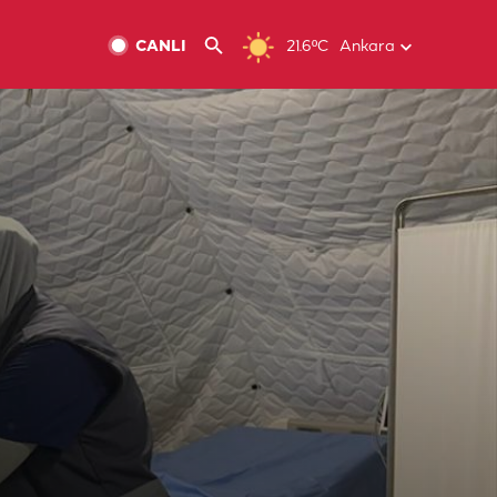
CANLI
21.6ºC
Ankara