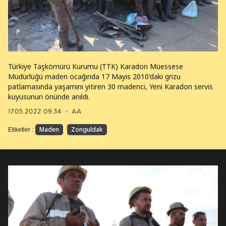
Türkiye Taşkömürü Kurumu (TTK) Karadon Müessese
Müdürlüğü maden ocağında 17 Mayıs 2010'daki grizu
patlamasında yaşamını yitiren 30 madenci, Yeni Karadon servis
kuyusunun önünde anıldı.
17.05.2022 09:34
AA
Maden
Zonguldak
Etiketler :