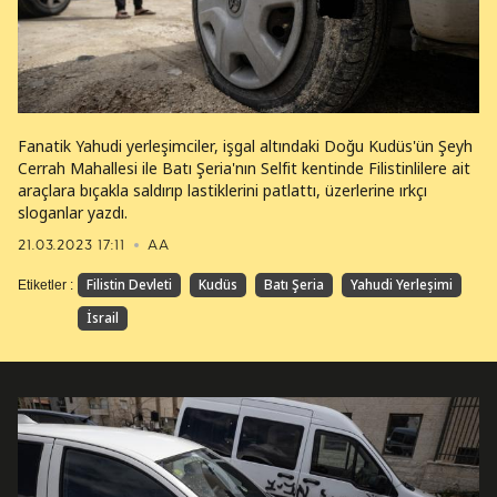
Fanatik Yahudi yerleşimciler, işgal altındaki Doğu Kudüs'ün Şeyh
Cerrah Mahallesi ile Batı Şeria'nın Selfit kentinde Filistinlilere ait
araçlara bıçakla saldırıp lastiklerini patlattı, üzerlerine ırkçı
sloganlar yazdı.
21.03.2023 17:11
AA
Filistin Devleti
Kudüs
Batı Şeria
Yahudi Yerleşimi
Etiketler :
İsrail