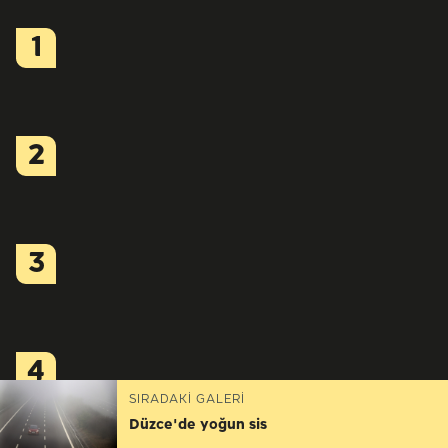
1
2
3
4
SIRADAKİ GALERİ
Düzce'de yoğun sis