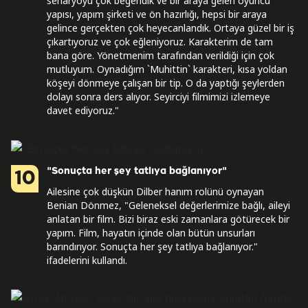
senaryoyu çok beğendik ve bir araya gelen oyuncu
yapısı, yapım şirketi ve ön hazırlığı, hepsi bir araya
gelince gerçekten çok heyecanlandık. Ortaya güzel bir iş
çıkartıyoruz ve çok eğleniyoruz. Karakterim de tam
bana göre. Yönetmenim tarafından verildiği için çok
mutluyum. Oynadığım `Muhittin` karakteri, kısa yoldan
köşeyi dönmeye çalışan bir tip. O da yaptığı şeylerden
dolayı sonra ders alıyor. Seyirciyi filmimizi izlemeye
davet ediyoruz."
"Sonuçta her şey tatlıya bağlanıyor"
10
Ailesine çok düşkün Dilber hanım rolünü oynayan
Benian Dönmez, "Geleneksel değerlerimize bağlı, aileyi
anlatan bir film. Bizi biraz eski zamanlara götürecek bir
yapım. Film, hayatın içinde olan bütün unsurları
barındırıyor. Sonuçta her şey tatlıya bağlanıyor."
ifadelerini kullandı.