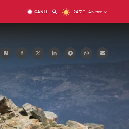
CANLI
24.3ºC
Ankara