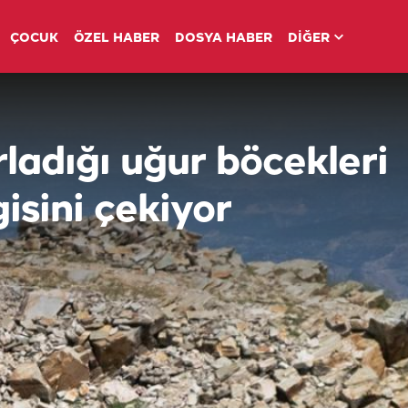
ÇOCUK
ÖZEL HABER
DOSYA HABER
DİĞER
rladığı uğur böcekleri
lgisini çekiyor