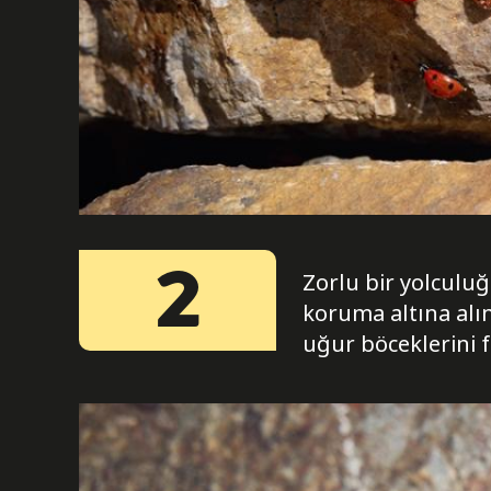
2
Zorlu bir yolculu
koruma altına alın
uğur böceklerini f