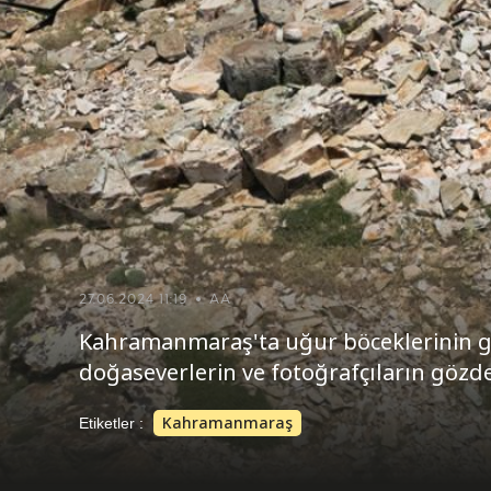
27.06.2024 11:19
AA
Kahramanmaraş'ta uğur böceklerinin göç
doğaseverlerin ve fotoğrafçıların gözde
Kahramanmaraş
Etiketler :