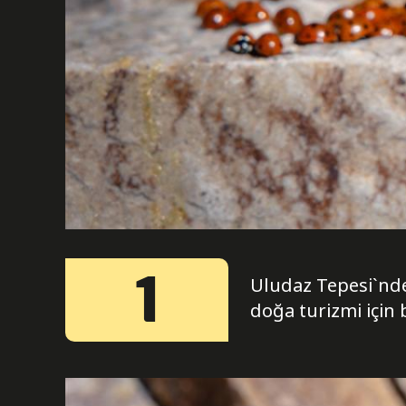
1
Uludaz Tepesi`nde 
doğa turizmi için b