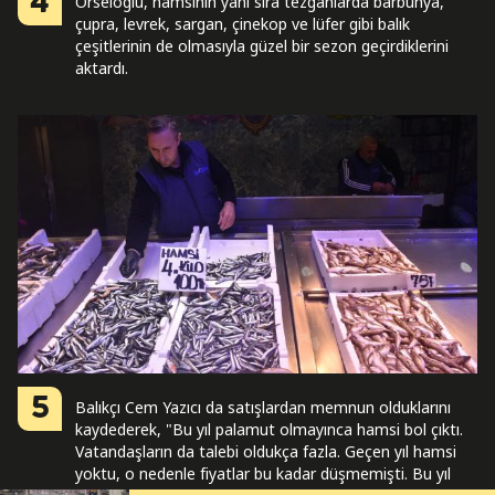
4
Örseloğlu, hamsinin yanı sıra tezgahlarda barbunya,
çupra, levrek, sargan, çinekop ve lüfer gibi balık
çeşitlerinin de olmasıyla güzel bir sezon geçirdiklerini
aktardı.
5
Balıkçı Cem Yazıcı da satışlardan memnun olduklarını
kaydederek, "Bu yıl palamut olmayınca hamsi bol çıktı.
Vatandaşların da talebi oldukça fazla. Geçen yıl hamsi
yoktu, o nedenle fiyatlar bu kadar düşmemişti. Bu yıl