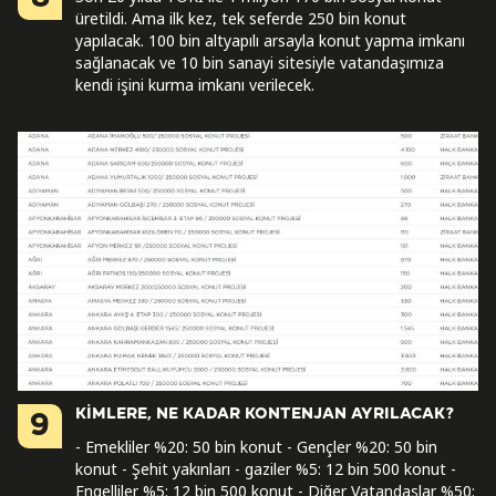
üretildi. Ama ilk kez, tek seferde 250 bin konut
yapılacak. 100 bin altyapılı arsayla konut yapma imkanı
sağlanacak ve 10 bin sanayi sitesiyle vatandaşımıza
kendi işini kurma imkanı verilecek.
KİMLERE, NE KADAR KONTENJAN AYRILACAK?
9
- Emekliler %20: 50 bin konut - Gençler %20: 50 bin
konut - Şehit yakınları - gaziler %5: 12 bin 500 konut -
Engelliler %5: 12 bin 500 konut - Diğer Vatandaşlar %50: