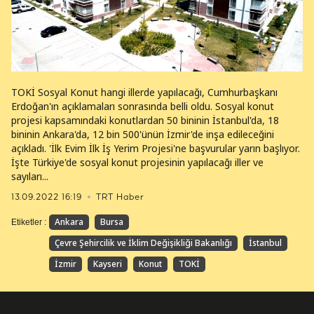
TOKİ Sosyal Konut hangi illerde yapılacağı, Cumhurbaşkanı
Erdoğan'ın açıklamaları sonrasında belli oldu. Sosyal konut
projesi kapsamındaki konutlardan 50 bininin İstanbul'da, 18
bininin Ankara'da, 12 bin 500'ünün İzmir'de inşa edileceğini
açıkladı. 'İlk Evim İlk İş Yerim Projesi'ne başvurular yarın başlıyor.
İşte Türkiye'de sosyal konut projesinin yapılacağı iller ve
sayıları...
13.09.2022 16:19
TRT Haber
Ankara
Bursa
Etiketler :
Çevre Şehircilik ve İklim Değişikliği Bakanlığı
İstanbul
İzmir
Kayseri
Konut
TOKİ