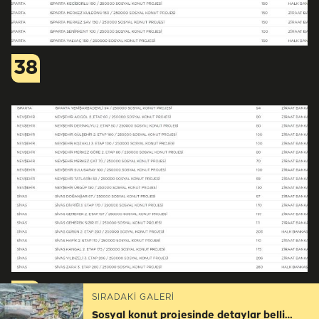
38
39
SIRADAKİ GALERİ
Sosyal konut projesinde detaylar belli oldu, işte kontenjan sayısı açıklanan iller...