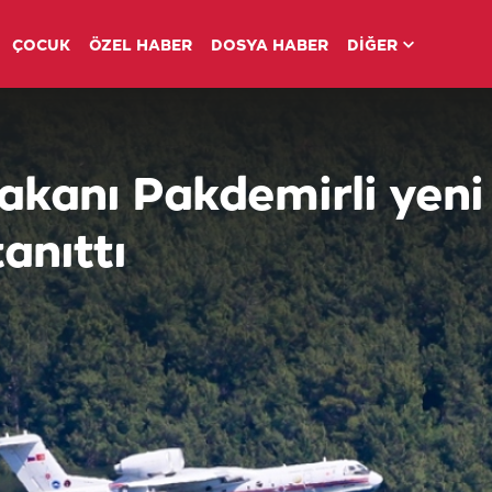
ÇOCUK
ÖZEL HABER
DOSYA HABER
DİĞER
kanı Pakdemirli yeni
anıttı