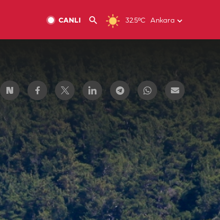
CANLI
32.5ºC
Ankara