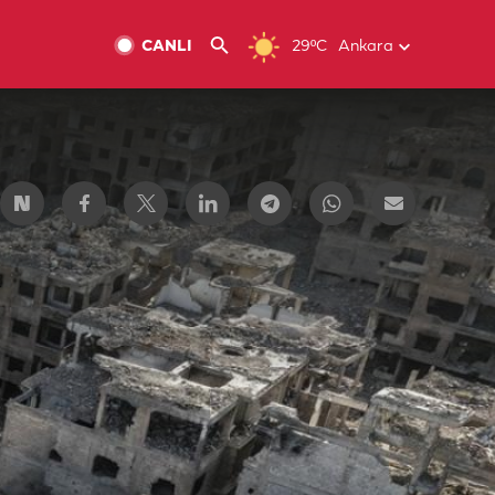
CANLI
29ºC
Ankara