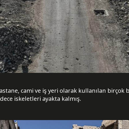
astane, cami ve iş yeri olarak kullanılan birç
ece iskeletleri ayakta kalmış.