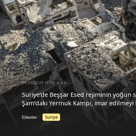
24.09.2025 16:49
AA
Suriye’de Beşşar Esed rejiminin yoğun 
Şam’daki Yermuk Kampı, imar edilmeyi b
Suriye
Etiketler :