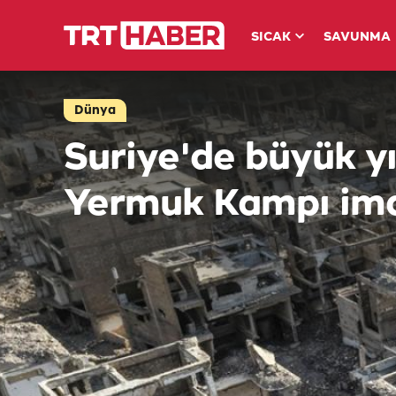
SICAK
SAVUNMA
Dünya
Suriye'de büyük y
Yermuk Kampı imar