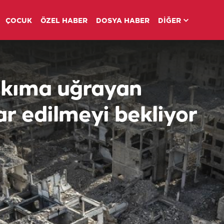
ÇOCUK
ÖZEL HABER
DOSYA HABER
DİĞER
ıkıma uğrayan
 edilmeyi bekliyor