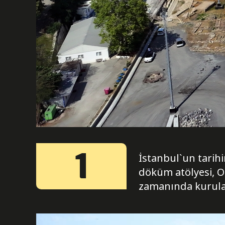
1
İstanbul`un tarih
döküm atölyesi, O
zamanında kurula