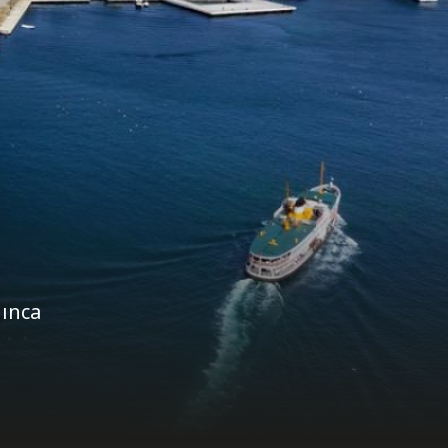
ğınca