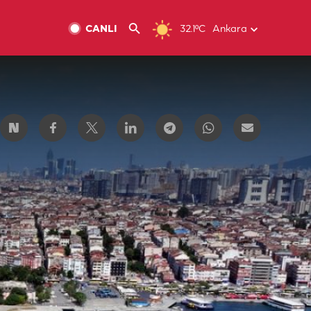
CANLI
32.1ºC
Ankara