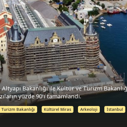
Altyapı Bakanlığı ile Kültür ve Turizm Bakanlı
zıların yüzde 90'ı tamamlandı.
e Turizm Bakanlığı
Kültürel Miras
Arkeoloji
İstanbul