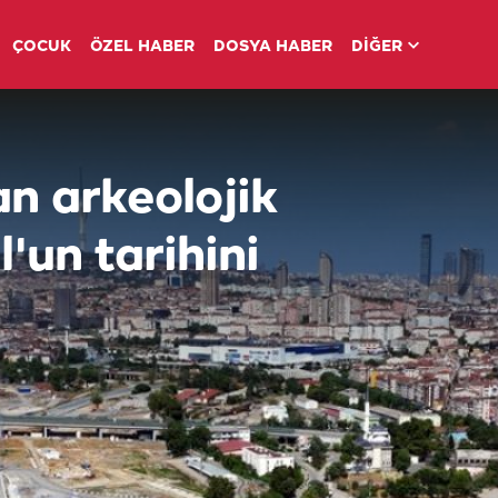
ÇOCUK
ÖZEL HABER
DOSYA HABER
DİĞER
an arkeolojik
'un tarihini