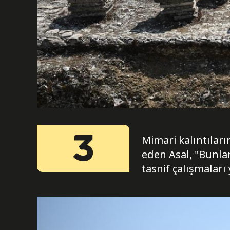
3
Mimari kalıntıları
eden Asal, "Bunla
tasnif çalışmalar