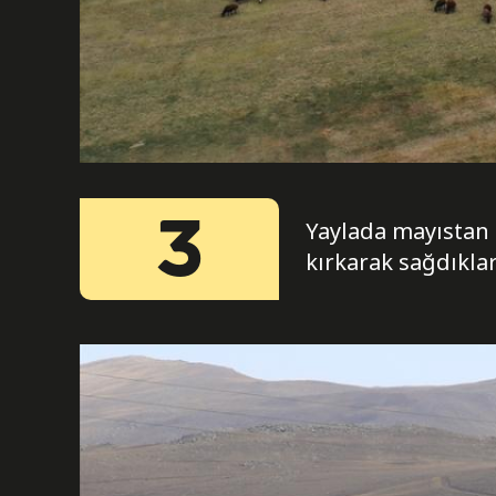
3
Yaylada mayıstan 
kırkarak sağdıkları