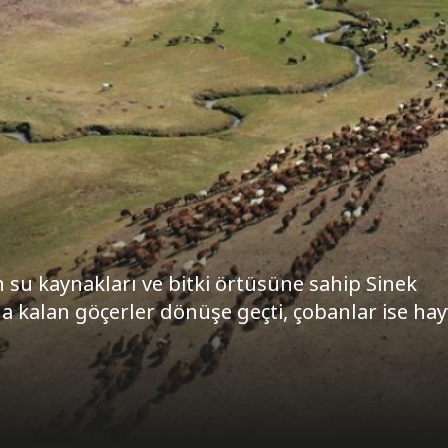
 su kaynakları ve bitki örtüsüne sahip Sinek
da kalan göçerler dönüşe geçti, çobanlar ise hay