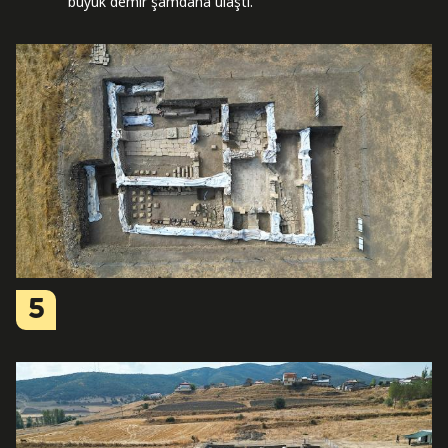
büyük demir şamdana ulaştı.
5