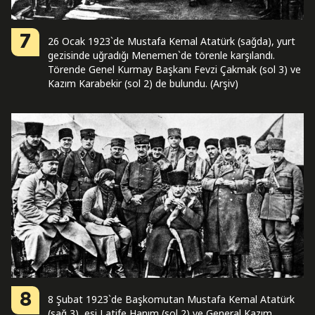
7
26 Ocak 1923`de Mustafa Kemal Atatürk (sağda), yurt
gezisinde uğradığı Menemen`de törenle karşılandı.
Törende Genel Kurmay Başkanı Fevzi Çakmak (sol 3) ve
Kazım Karabekir (sol 2) de bulundu. (Arşiv)
8
8 Şubat 1923`de Başkomutan Mustafa Kemal Atatürk
(sağ 3), eşi Latife Hanım (sol 2) ve General Kazım