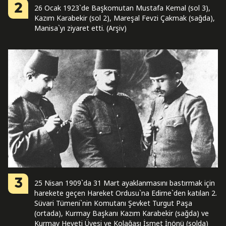
2
26 Ocak 1923`de Başkomutan Mustafa Kemal (sol 3),
Kazım Karabekir (sol 2), Mareşal Fevzi Çakmak (sağda),
Manisa`yı ziyaret etti. (Arşiv)
3
25 Nisan 1909`da 31 Mart ayaklanmasını bastırmak için
harekete geçen Hareket Ordusu`na Edirne`den katılan 2.
Süvari Tümeni`nin Komutanı Şevket Turgut Paşa
(ortada), Kurmay Başkanı Kazım Karabekir (sağda) ve
Kurmay Heyeti Üyesi ve Kolağası İsmet İnönü (solda)