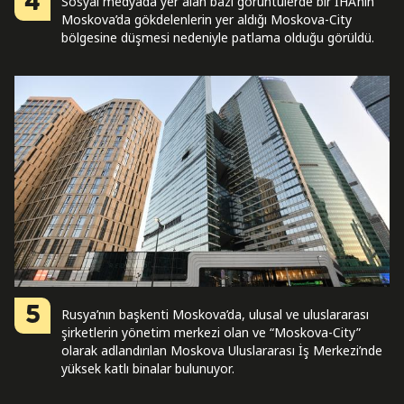
4
Sosyal medyada yer alan bazı görüntülerde bir İHA’nın
Moskova’da gökdelenlerin yer aldığı Moskova-City
bölgesine düşmesi nedeniyle patlama olduğu görüldü.
5
Rusya’nın başkenti Moskova’da, ulusal ve uluslararası
şirketlerin yönetim merkezi olan ve “Moskova-City”
olarak adlandırılan Moskova Uluslararası İş Merkezi’nde
yüksek katlı binalar bulunuyor.