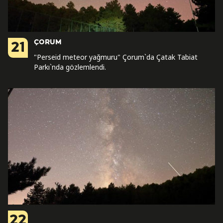
ÇORUM
21
"Perseid meteor yağmuru" Çorum`da Çatak Tabiat
Parkı`nda gözlemlendi.
22