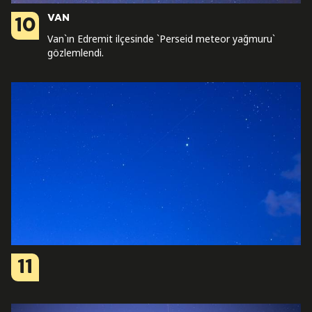
VAN
10
Van`ın Edremit ilçesinde `Perseid meteor yağmuru`
gözlemlendi.
11