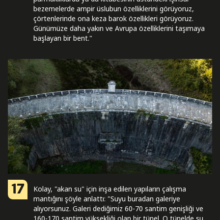
bezemelerde ampir üslubun özelliklerini görüyoruz,
çörtenlerinde ona keza barok özellikleri görüyoruz.
Günümüze daha yakın ve Avrupa özelliklerini taşımaya
başlayan bir bent."
17
Kolay, "akan su" için inşa edilen yapıların çalışma
mantığını şöyle anlattı: "Suyu buradan galeriye
alıyorsunuz. Galeri dediğimiz 60-70 santim genişliği ve
160-170 santim yüksekliği olan bir tünel. O tünelde su