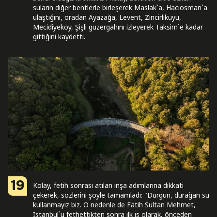
suların diğer bentlerle birleşerek Maslak`a, Hacıosman`a
ulaştığını, oradan Ayazağa, Levent, Zincirlikuyu,
Mecidiyeköy, Şişli güzergahını izleyerek Taksim`e kadar
gittiğini kaydetti.
19
Kolay, fetih sonrası atılan inşa adımlarına dikkati
çekerek, sözlerini şöyle tamamladı: "Durgun, durağan su
kullanmayız biz. O nedenle de Fatih Sultan Mehmet,
İstanbul`u fethettikten sonra ilk iş olarak, önceden