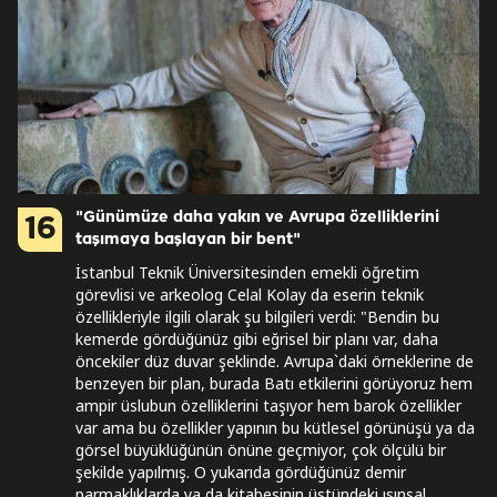
"Günümüze daha yakın ve Avrupa özelliklerini
16
taşımaya başlayan bir bent"
İstanbul Teknik Üniversitesinden emekli öğretim
görevlisi ve arkeolog Celal Kolay da eserin teknik
özellikleriyle ilgili olarak şu bilgileri verdi: "Bendin bu
kemerde gördüğünüz gibi eğrisel bir planı var, daha
öncekiler düz duvar şeklinde. Avrupa`daki örneklerine de
benzeyen bir plan, burada Batı etkilerini görüyoruz hem
ampir üslubun özelliklerini taşıyor hem barok özellikler
var ama bu özellikler yapının bu kütlesel görünüşü ya da
görsel büyüklüğünün önüne geçmiyor, çok ölçülü bir
şekilde yapılmış. O yukarıda gördüğünüz demir
parmaklıklarda ya da kitabesinin üstündeki ışınsal